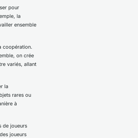
iser pour
emple, la
vailler ensemble
a coopération.
semble, on crée
re variés, allant
r la
jets rares ou
anière à
s de joueurs
 des joueurs