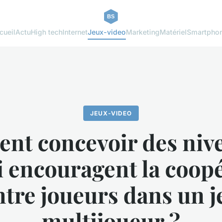
cueil
Actu
High tech
Internet
Jeux-video
Marketing
Matériel
Smartpho
JEUX-VIDEO
t concevoir des niv
i encouragent la coop
ntre joueurs dans un j
multijoueur ?