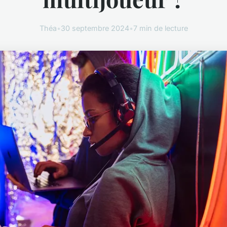
Théa
•
30 septembre 2024
•
7 min de lecture