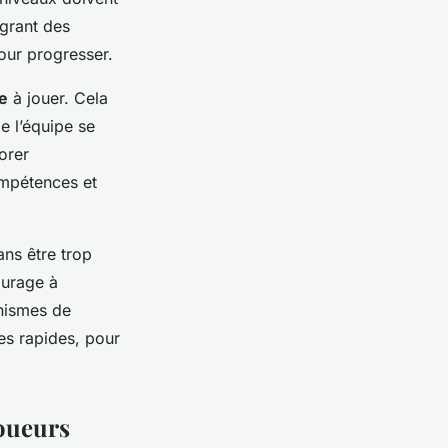
égrant des
our progresser.
ue
à jouer. Cela
e l’équipe se
orer
ompétences et
ans être trop
ourage à
anismes de
s rapides, pour
joueurs