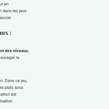
ut en
 dans les jeux
social.
aux :
on des niveaux
,
courager la
n. Dans ce jeu,
es plats sous
ation est
ination