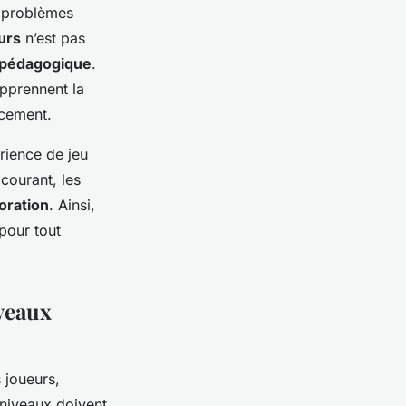
s problèmes
urs
n’est pas
l pédagogique
.
apprennent la
acement.
érience de jeu
courant, les
oration
. Ainsi,
pour tout
veaux
 joueurs,
 niveaux doivent