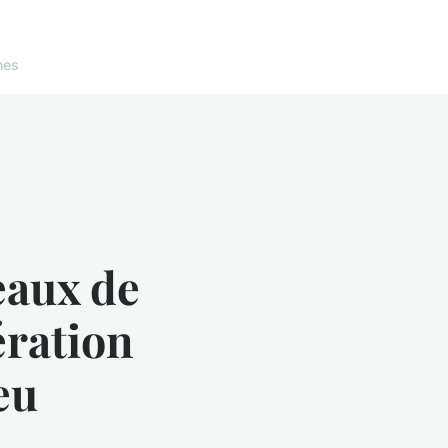
nes
eaux de
ération
eu