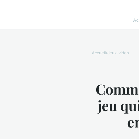
Ac
Accueil
›
Jeux-video
Commen
jeu qu
e