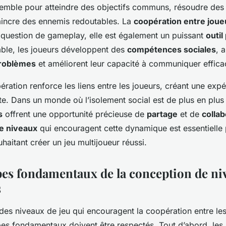
nsemble pour atteindre des objectifs communs, résoudre de
incre des ennemis redoutables. La
coopération entre joue
question de gameplay, elle est également un puissant
outi
ble, les joueurs développent des
compétences sociales
, 
problèmes
et améliorent leur capacité à communiquer effic
ération renforce les liens entre les joueurs, créant une exp
te. Dans un monde où l’isolement social est de plus en plus 
s
offrent une opportunité précieuse de
partage
et de
collab
e niveaux
qui encouragent cette dynamique est essentielle 
aitant créer un jeu multijoueur réussi.
pes fondamentaux de la conception de ni
s
des niveaux de jeu qui encouragent la coopération entre les
ipes fondamentaux doivent être respectés. Tout d’abord, les