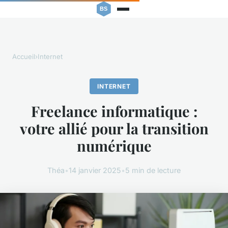
Accueil
›
Internet
INTERNET
Freelance informatique :
votre allié pour la transition
numérique
Théa
•
14 janvier 2025
•
5 min de lecture