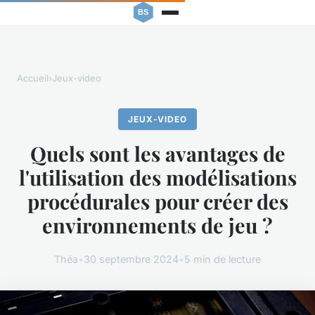
Accueil
›
Jeux-video
JEUX-VIDEO
Quels sont les avantages de
l'utilisation des modélisations
procédurales pour créer des
environnements de jeu ?
Théa
•
30 septembre 2024
•
5 min de lecture