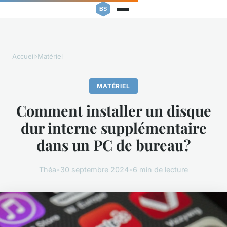
Accueil
›
Matériel
MATÉRIEL
Comment installer un disque
dur interne supplémentaire
dans un PC de bureau?
Théa
•
30 septembre 2024
•
6 min de lecture