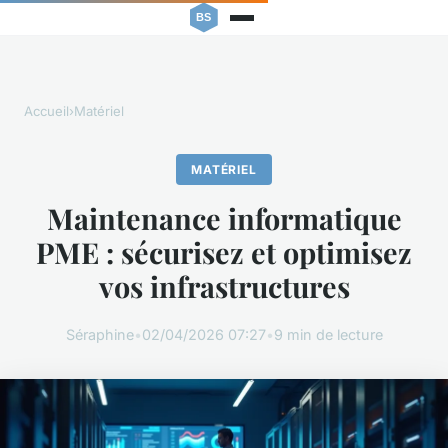
Accueil
›
Matériel
MATÉRIEL
Maintenance informatique
PME : sécurisez et optimisez
vos infrastructures
Séraphine
•
02/04/2026 07:27
•
9 min de lecture