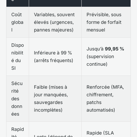
Coût
Variables, souvent
Prévisible, sous
globa
élevés (urgences,
forme de forfait
l
pannes majeures)
mensuel
Dispo
Jusqu’à
99,95 %
nibilit
Inférieure à 99 %
(supervision
é du
(arrêts fréquents)
continue)
SI
Sécu
Faible (mises à
Renforcée (MFA,
rité
jour manquées,
chiffrement,
des
sauvegardes
patchs
donn
incomplètes)
automatisés)
ées
Rapid
Rapide (SLA
ité
Lente (dépend de