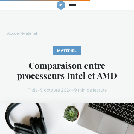
Accueil
›
Matériel
MATÉRIEL
Comparaison entre
processeurs Intel et AMD
Théa
•
9 octobre 2024
•
9 min de lecture