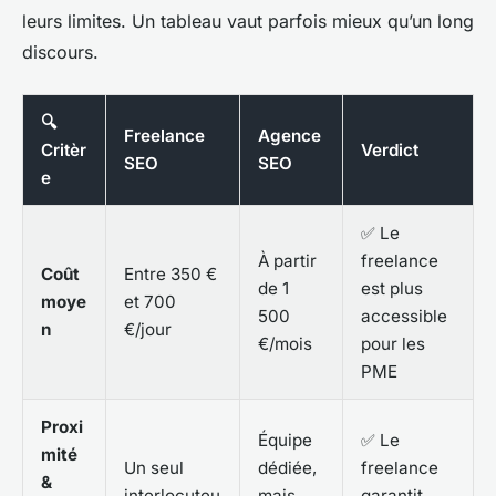
leurs limites. Un tableau vaut parfois mieux qu’un long
discours.
🔍
Freelance
Agence
Critèr
Verdict
SEO
SEO
e
✅ Le
À partir
freelance
Coût
Entre 350 €
de 1
est plus
moye
et 700
500
accessible
n
€/jour
€/mois
pour les
PME
Proxi
Équipe
✅ Le
mité
Un seul
dédiée,
freelance
&
interlocuteu
mais
garantit