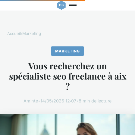
Accueil
›
Marketing
MARKETING
Vous recherchez un
spécialiste seo freelance à aix
?
Aminte
•
14/05/2026 12:07
•
8 min de lecture