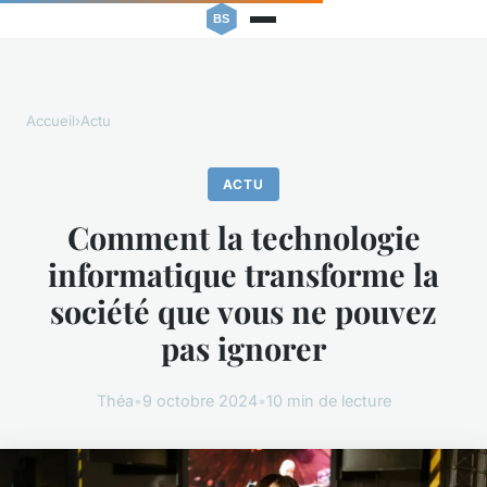
Accueil
›
Actu
ACTU
Comment la technologie
informatique transforme la
société que vous ne pouvez
pas ignorer
Théa
•
9 octobre 2024
•
10 min de lecture